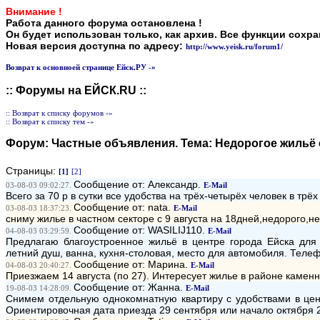
Внимание !
Работа данного форума остановлена !
Он будет использован только, как архив. Все функции сохр
Новая версия доступна по адресу:
http://www.yeisk.ru/forum1/
Возврат к основноей странице Ейск.РУ -»
:: Форумы на ЕЙСК.RU ::
:: Возврат к списку форумов -»
:: Возврат к списку тем -»
Форум:
Частные объявления
. Тема:
Недорогое жильё 
Страницы:
[1]
[2]
Сообщение от: Александр.
03-08-03 09:02:27.
E-Mail
Всего за 70 р в сутки все удобства на трёх-четырёх человек в трё
Сообщение от: nata.
03-08-03 18:37:23.
E-Mail
сниму жилье в частном секторе с 9 августа на 18дней,недорого,н
Сообщение от: WASILIJ110.
04-08-03 03:29:59.
E-Mail
Предлагаю благоустроенное жильё в центре города Ейска для 
летний душ, ванна, кухня-столовая, место для автомобиля. Теле
Сообщение от: Марина.
04-08-03 20:40:27.
E-Mail
Приезжаем 14 августа (по 27). Интересует жилье в районе каменн
Сообщение от: Жанна.
19-08-03 14:28:09.
E-Mail
Снимем отдельную однокомнатную квартиру с удобствами в центр
Ориентировочная дата приезда 29 сентября или начало октября 