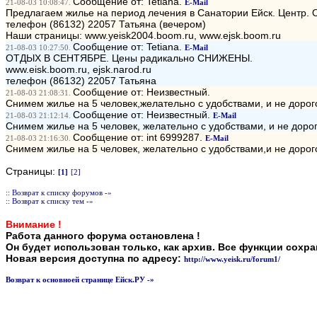
Сообщение от: Tetiana.
21-08-03 10:08:47.
E-Mail
Предлагаем жилье на период лечения в Санатории Ейск. Центр. От
телефон (86132) 22057 Татьяна (вечером)
Наши страницы: www.yeisk2004.boom.ru, www.ejsk.boom.ru
Сообщение от: Tetiana.
21-08-03 10:27:50.
E-Mail
ОТДЫХ В СЕНТЯБРЕ. Цены радикально СНИЖЕНЫ.
www.eisk.boom.ru, ejsk.narod.ru
телефон (86132) 22057 Татьяна
Сообщение от: Неизвестный.
21-08-03 21:08:31.
Снимем жилье на 5 человек,желательно с удобствами, и не дорого,
Сообщение от: Неизвестный.
21-08-03 21:12:14.
E-Mail
Снимем жилье на 5 человек, желательно с удобствами, и не дорого
Сообщение от: int 6999287.
21-08-03 21:16:30.
E-Mail
Cнимем жилье на 5 человек, желательно с удобствами,и не дорого
Страницы:
[1]
[2]
:: Возврат к списку форумов -»
:: Возврат к списку тем -»
Внимание !
Работа данного форума остановлена !
Он будет использован только, как архив. Все функции сохр
Новая версия доступна по адресу:
http://www.yeisk.ru/forum1/
Возврат к основноей странице Ейск.РУ -»