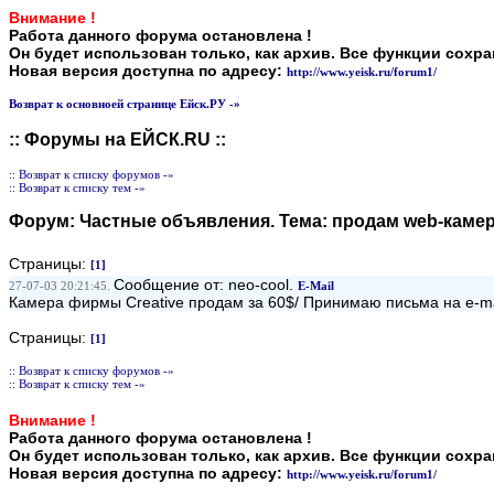
Внимание !
Работа данного форума остановлена !
Он будет использован только, как архив. Все функции сохр
Новая версия доступна по адресу:
http://www.yeisk.ru/forum1/
Возврат к основноей странице Ейск.РУ -»
:: Форумы на ЕЙСК.RU ::
:: Возврат к списку форумов -»
:: Возврат к списку тем -»
Форум:
Частные объявления
. Тема:
продам web-камер
Страницы:
[1]
Сообщение от: neo-cool.
27-07-03 20:21:45.
E-Mail
Камера фирмы Creative продам за 60$/ Принимаю письма на e-mai
Страницы:
[1]
:: Возврат к списку форумов -»
:: Возврат к списку тем -»
Внимание !
Работа данного форума остановлена !
Он будет использован только, как архив. Все функции сохр
Новая версия доступна по адресу:
http://www.yeisk.ru/forum1/