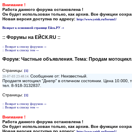
Внимание !
Работа данного форума остановлена !
Он будет использован только, как архив. Все функции сохр
Новая версия доступна по адресу:
http://www.yeisk.ru/forum1/
Возврат к основноей странице Ейск.РУ -»
:: Форумы на ЕЙСК.RU ::
:: Возврат к списку форумов -»
:: Возврат к списку тем -»
Форум:
Частные объявления
. Тема:
Продам мотоцикл
Страницы:
[1]
Сообщение от: Неизвестный.
20-07-03 23:48:14.
Продаетя мотоцикл "Днепр" в отличном состоянии. Цена 10.000, т
тел. 8-918-3132837.
Страницы:
[1]
:: Возврат к списку форумов -»
:: Возврат к списку тем -»
Внимание !
Работа данного форума остановлена !
Он будет использован только, как архив. Все функции сохр
Новая версия доступна по адресу:
http://www.yeisk.ru/forum1/