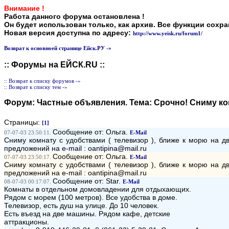
Внимание !
Работа данного форума остановлена !
Он будет использован только, как архив. Все функции сохр
Новая версия доступна по адресу:
http://www.yeisk.ru/forum1/
Возврат к основноей странице Ейск.РУ -»
:: Форумы на ЕЙСК.RU ::
:: Возврат к списку форумов -»
:: Возврат к списку тем -»
Форум:
Частные объявления
. Тема:
Срочно! Сниму ко
Страницы:
[1]
Сообщение от: Ольга.
07-07-03 23:50:11.
E-Mail
Сниму комнату с удобствами ( телевизор ), ближе к морю на д
предложений на e-mail : oantipina@mail.ru
Сообщение от: Ольга.
07-07-03 23:50:17.
E-Mail
Сниму комнату с удобствами ( телевизор ), ближе к морю на д
предложений на e-mail : oantipina@mail.ru
Сообщение от: Star.
08-07-03 00:17:07.
E-Mail
Комнаты в отдельном домовладении для отдыхающих.
Рядом с морем (100 метров). Все удобства в доме.
Телевизор, есть душ на улице. До 10 человек.
Есть въезд на две машины. Рядом кафе, детские
аттракционы.