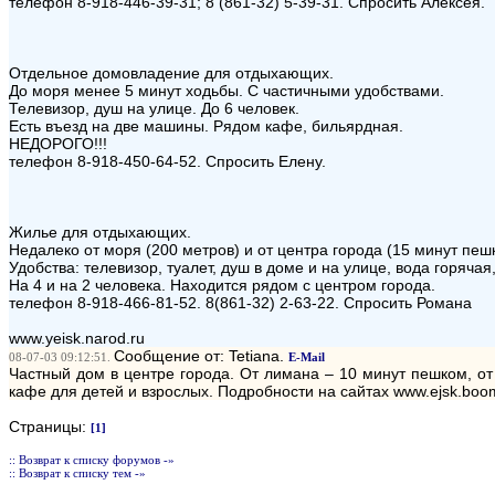
телефон 8-918-446-39-31; 8 (861-32) 5-39-31. Спросить Алексея.
Отдельное домовладение для отдыхающих.
До моря менее 5 минут ходьбы. С частичными удобствами.
Телевизор, душ на улице. До 6 человек.
Есть въезд на две машины. Рядом кафе, бильярдная.
НЕДОРОГО!!!
телефон 8-918-450-64-52. Спросить Елену.
Жилье для отдыхающих.
Недалеко от моря (200 метров) и от центра города (15 минут пеш
Удобства: телевизор, туалет, душ в доме и на улице, вода горяча
На 4 и на 2 человека. Находится рядом с центром города.
телефон 8-918-466-81-52. 8(861-32) 2-63-22. Спросить Романа
www.yeisk.narod.ru
Сообщение от: Tetiana.
08-07-03 09:12:51.
E-Mail
Частный дом в центре города. От лимана – 10 минут пешком, от 
кафе для детей и взрослых. Подробности на сайтах www.ejsk.boom.
Страницы:
[1]
:: Возврат к списку форумов -»
:: Возврат к списку тем -»