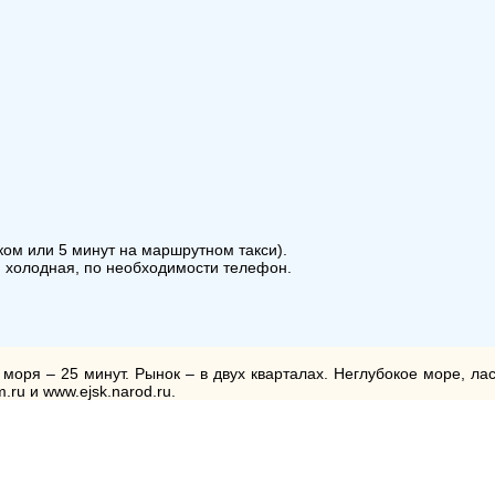
ком или 5 минут на маршрутном такси).
я, холодная, по необходимости телефон.
моря – 25 минут. Рынок – в двух кварталах. Неглубокое море, ла
ru и www.ejsk.narod.ru.