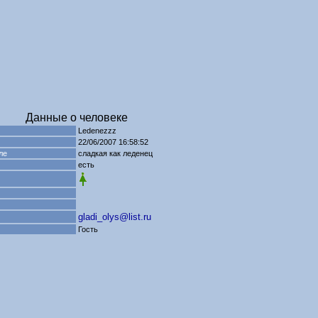
Данные о человеке
Ledenezzz
22/06/2007 16:58:52
ле
сладкая как леденец
есть
gladi_olys@list.ru
Гость