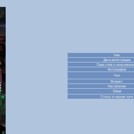
Ник
Дата регистрации
Пара слов о пользовате
Фотография
Пол
Возраст
Настроение
EMail
Статус в нашем чате