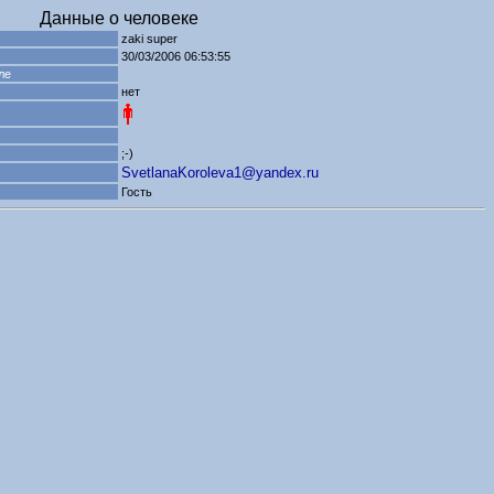
Данные о человеке
zaki super
30/03/2006 06:53:55
ле
нет
;-)
SvetlanaKoroleva1@yandex.ru
Гость