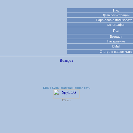
Ник
Дата регистрации
Пара слов о пользовате
Фотография
Пол
Возраст
Настроение
EMail
Статус в нашем чате
Возврат
KBE | Кубанская баннерная сеть
172 ms.