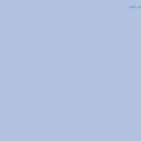
KBE | К