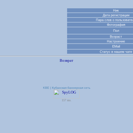
Ник
Дата регистрации
Пара слов о пользовате
Фотография
Пол
Возраст
Настроение
EMail
Статус в нашем чате
Возврат
KBE | Кубанская баннерная сеть
157 ms.