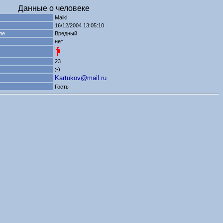
Данные о человеке
Maikl
16/12/2004 13:05:10
ле
Вредный
нет
23
;-)
Kartukov@mail.ru
Гость