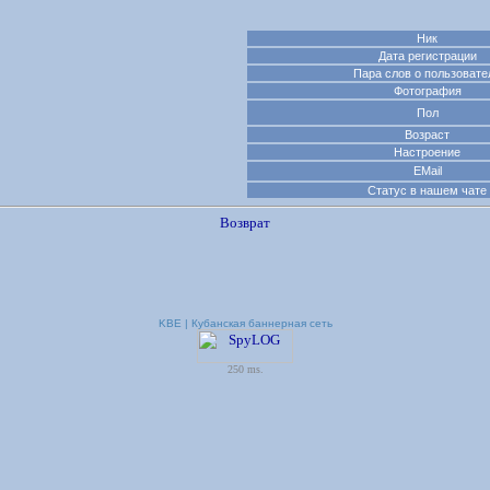
Ник
Дата регистрации
Пара слов о пользовате
Фотография
Пол
Возраст
Настроение
EMail
Статус в нашем чате
Возврат
KBE | Кубанская баннерная сеть
250 ms.