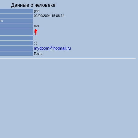
Данные о человеке
god
02/09/2004 15:08:14
ле
нет
;-)
mydoom@hotmail.ru
Гость