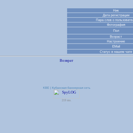
Ник
Дата регистрации
Пара слов о пользовате
Фотография
Пол
Возраст
Настроение
EMail
Статус в нашем чате
Возврат
KBE | Кубанская баннерная сеть
219 ms.