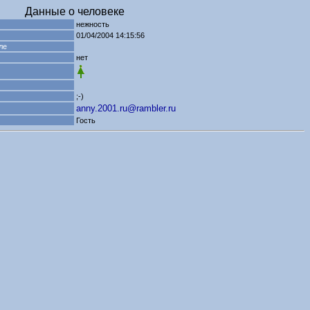
Данные о человеке
нежность
01/04/2004 14:15:56
ле
нет
;-)
anny.2001.ru@rambler.ru
Гость