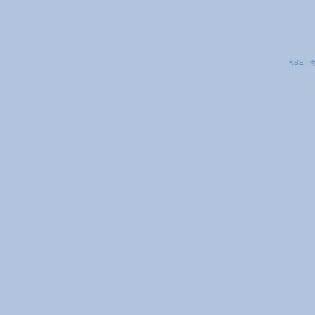
KBE | К