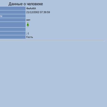
Данные о человеке
ФиАлКА
21/12/2002 07:39:59
ле
нет
;-)
Гость