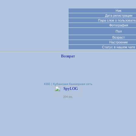
Ник
Дата регистрации
Пара слов о пользовате
Фотография
Пол
Возраст
Настроение
Статус в нашем чате
Возврат
KBE | Кубанская баннерная сеть
204 ms.