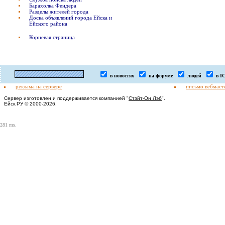
Барахолка Фендера
Разделы жителей города
Доска объявлений города Ейска и
Ейского района
Корневая страница
в новостях
на форуме
людей
в I
реклама на сервере
письмо вебмаст
Сервер изготовлен и поддерживается компанией "
Стэйт-Он Лэб
".
Ейск.РУ © 2000-2026.
281 ms.