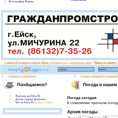
Фотография Ревика
Статья об отдыхе в городе Ейске
. Публикуется с разрешения сайта
Мини-гостиница
добавить в избранное
сделать домашней страницей
Пообщаемся?
Погода в нашем
Форумы на Ейск.Ру
Погода сегодня
Архив старых форумов
Чат на Ейск.Ру
К сожалению прогноза погоды
[сейчас 0 человек]
Архив погоды