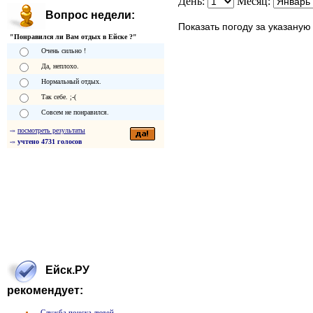
День:
Месяц:
Вопрос недели:
Показать погоду за указаную 
"Понравился ли Вам отдых в Ейске ?"
Очень сильно !
Да, неплохо.
Нормальный отдых.
Так себе. ;-(
Совсем не понравился.
-»
посмотреть результаты
-»
учтено 4731 голосов
Ейск.РУ
рекомендует:
Служба поиска людей