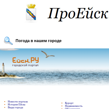
Погода в нашем городе
Новости портала
Курорт
История Ейска
Недвижимость
Виды города
Образование