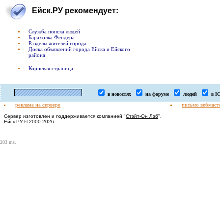
Ейск.РУ рекомендует:
Служба поиска людей
Барахолка Фендера
Разделы жителей города
Доска объявлений города Ейска и Ейского
района
Корневая страница
в новостях
на форуме
людей
в I
реклама на сервере
письмо вебмаст
Сервер изготовлен и поддерживается компанией "
Стэйт-Он Лэб
".
Ейск.РУ © 2000-2026.
203 ms.