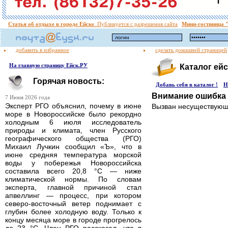
Статья об отдыхе в городе Ейске
. Публикуется с разрешения сайта
Мини-гостиница
добавить в избранное
сделать домашней страницей
На главную страницу Ейск.РУ
Каталог ейс
Горячая новость:
Добавь себя в каталог !
Н
Внимание ошибка 
7 Июня 2026 года
Эксперт РГО объяснил, почему в июне
Вызван несуществующ
море в Новороссийске было рекордно
холодным 6 июля исследователь
природы и климата, член Русского
географического общества (РГО)
Михаил Лучкин сообщил «Ъ», что в
июне средняя температура морской
воды у побережья Новороссийска
составила всего 20,8 °C — ниже
климатической нормы. По словам
эксперта, главной причиной стал
апвеллинг — процесс, при котором
северо-восточный ветер поднимает с
глубин более холодную воду. Только к
концу месяца море в городе прогрелось