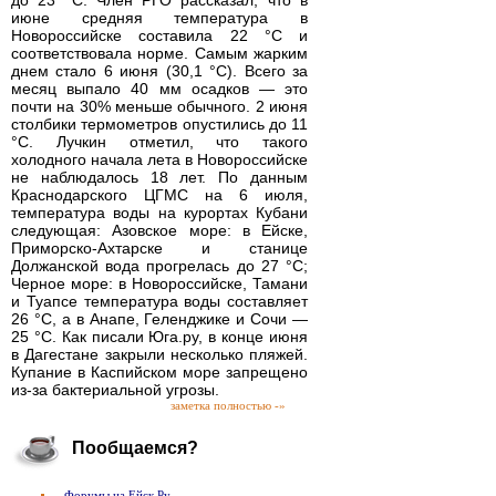
до 23 °C. Член РГО рассказал, что в
июне средняя температура в
Новороссийске составила 22 °C и
соответствовала норме. Самым жарким
днем стало 6 июня (30,1 °C). Всего за
месяц выпало 40 мм осадков — это
почти на 30% меньше обычного. 2 июня
столбики термометров опустились до 11
°C. Лучкин отметил, что такого
холодного начала лета в Новороссийске
не наблюдалось 18 лет. По данным
Краснодарского ЦГМС на 6 июля,
температура воды на курортах Кубани
следующая: Азовское море: в Ейске,
Приморско-Ахтарске и станице
Должанской вода прогрелась до 27 °C;
Черное море: в Новороссийске, Тамани
и Туапсе температура воды составляет
26 °C, а в Анапе, Геленджике и Сочи —
25 °C. Как писали Юга.ру, в конце июня
в Дагестане закрыли несколько пляжей.
Купание в Каспийском море запрещено
из-за бактериальной угрозы.
заметка полностью -»
Пообщаемся?
Форумы на Ейск.Ру