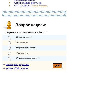
Архив старых форумов
Чат на Ейск.Ру
[сейчас 0 человек]
Вопрос недели:
"Понравился ли Вам отдых в Ейске ?"
Очень сильно !
Да, неплохо.
Нормальный отдых.
Так себе. ;-(
Совсем не понравился.
-»
посмотреть результаты
-»
учтено 4731 голосов